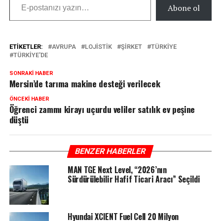
Abone ol
ETIKETLER:
AVRUPA
LOJISTIK
ŞIRKET
TÜRKIYE
TÜRKIYE'DE
SONRAKI HABER
Mersin’de tarıma makine desteği verilecek
ÖNCEKI HABER
Öğrenci zammı kirayı uçurdu veliler satılık ev peşine
düştü
BENZER HABERLER
MAN TGE Next Level, “2026’nın
Sürdürülebilir Hafif Ticari Aracı” Seçildi
Hyundai XCIENT Fuel Cell 20 Milyon