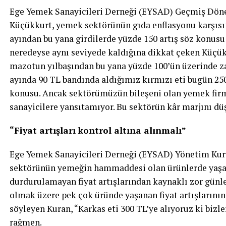
Ege Yemek Sanayicileri Derneği (EYSAD) Geçmiş Dön
Küçükkurt, yemek sektörünün gıda enflasyonu karşısı
ayından bu yana girdilerde yüzde 150 artış söz konus
neredeyse aynı seviyede kaldığına dikkat çeken Küçük
mazotun yılbaşından bu yana yüzde 100’ün üzerinde za
ayında 90 TL bandında aldığımız kırmızı eti bugün 250 T
konusu. Ancak sektörümüzün bileşeni olan yemek firmal
sanayicilere yansıtamıyor. Bu sektörün kâr marjını dü
“Fiyat artışları kontrol altına alınmalı”
Ege Yemek Sanayicileri Derneği (EYSAD) Yönetim Kuru
sektörünün yemeğin hammaddesi olan ürünlerde yaşa
durdurulamayan fiyat artışlarından kaynaklı zor günler
olmak üzere pek çok üründe yaşanan fiyat artışların
söyleyen Kuran, “Karkas eti 300 TL’ye alıyoruz ki biz
rağmen.