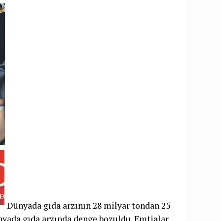
Dünyada gıda arzının 28 milyar tondan 25
nyada gıda arzında denge bozuldu. Emtialar