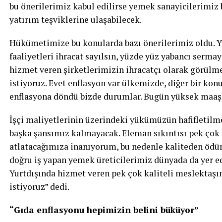
bu önerilerimiz kabul edilirse yemek sanayicilerimiz b
yatırım teşviklerine ulaşabilecek.
Hükümetimize bu konularda bazı önerilerimiz oldu. Yu
faaliyetleri ihracat sayılsın, yüzde yüz yabancı sermay
hizmet veren şirketlerimizin ihracatçı olarak görülm
istiyoruz. Evet enflasyon var ülkemizde, diğer bir konu
enflasyona döndü bizde durumlar. Bugün yüksek maaşl
İşçi maliyetlerinin üzerindeki yükümüzün hafifletilmes
başka şansımız kalmayacak. Eleman sıkıntısı pek çok s
atlatacağımıza inanıyorum, bu nedenle kaliteden ödü
doğru iş yapan yemek üreticilerimiz dünyada da yer ed
Yurtdışında hizmet veren pek çok kaliteli meslektaşı
istiyoruz” dedi.
“Gıda enflasyonu hepimizin belini büküyor”