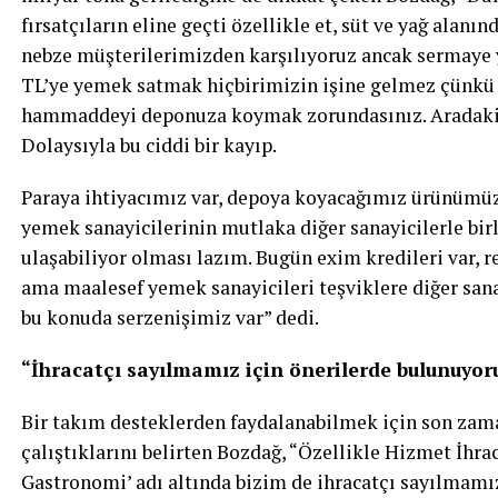
fırsatçıların eline geçti özellikle et, süt ve yağ alanınd
nebze müşterilerimizden karşılıyoruz ancak sermaye 
TL’ye yemek satmak hiçbirimizin işine gelmez çünkü 
hammaddeyi deponuza koymak zorundasınız. Aradaki a
Dolaysıyla bu ciddi bir kayıp.
Paraya ihtiyacımız var, depoya koyacağımız ürünümüz
yemek sanayicilerinin mutlaka diğer sanayicilerle birl
ulaşabiliyor olması lazım. Bugün exim kredileri var, re
ama maalesef yemek sanayicileri teşviklere diğer sana
bu konuda serzenişimiz var” dedi.
“İhracatçı sayılmamız için önerilerde bulunuyoru
Bir takım desteklerden faydalanabilmek için son zam
çalıştıklarını belirten Bozdağ, “Özellikle Hizmet İhrac
Gastronomi’ adı altında bizim de ihracatçı sayılmamız