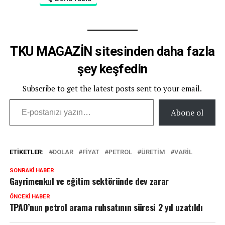
TKU MAGAZİN sitesinden daha fazla
şey keşfedin
Subscribe to get the latest posts sent to your email.
E-postanızı yazın…
Abone ol
ETIKETLER:
DOLAR
FIYAT
PETROL
ÜRETIM
VARIL
SONRAKI HABER
Gayrimenkul ve eğitim sektöründe dev zarar
ÖNCEKI HABER
TPAO’nun petrol arama ruhsatının süresi 2 yıl uzatıldı