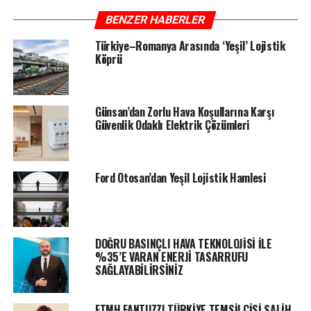
BENZER HABERLER
Türkiye–Romanya Arasında ‘Yeşil’ Lojistik
Köprü
Günsan’dan Zorlu Hava Koşullarına Karşı
Güvenlik Odaklı Elektrik Çözümleri
Ford Otosan’dan Yeşil Lojistik Hamlesi
DOĞRU BASINÇLI HAVA TEKNOLOJİSİ İLE
%35’E VARAN ENERJİ TASARRUFU
SAĞLAYABİLİRSİNİZ
FTMH FANTUZZI TÜRKİYE TEMSİLCİSİ SALİH