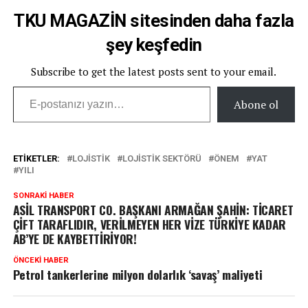
TKU MAGAZİN sitesinden daha fazla
şey keşfedin
Subscribe to get the latest posts sent to your email.
E-postanızı yazın…
Abone ol
ETIKETLER:
LOJISTIK
LOJISTIK SEKTÖRÜ
ÖNEM
YAT
YILI
SONRAKI HABER
ASİL TRANSPORT CO. BAŞKANI ARMAĞAN ŞAHİN: TİCARET
ÇİFT TARAFLIDIR, VERİLMEYEN HER VİZE TÜRKİYE KADAR
AB’YE DE KAYBETTİRİYOR!
ÖNCEKI HABER
Petrol tankerlerine milyon dolarlık ‘savaş’ maliyeti