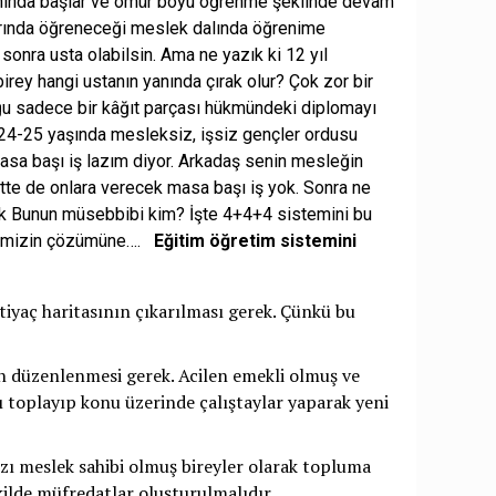
arnında başlar ve ömür boyu öğrenme şeklinde devam
larında öğreneceği meslek dalında öğrenime
 sonra usta olabilsin. Ama ne yazık ki 12 yıl
ey hangi ustanın yanında çırak olur? Çok zor bir
ğu sadece bir kâğıt parçası hükmündeki diplomayı
n 24-25 yaşında mesleksiz, işsiz gençler ordusu
asa başı iş lazım diyor. Arkadaş senin mesleğin
tte de onlara verecek masa başı iş yok. Sonra ne
k Bunun müsebbibi kim? İşte 4+4+4 sistemini bu
elemizin çözümüne….
Eğitim öğretim sistemini
iyaç haritasının çıkarılması gerek. Çünkü bu
n düzenlenmesi gerek. Acilen emekli olmuş ve
ı toplayıp konu üzerinde çalıştaylar yaparak yeni
ı meslek sahibi olmuş bireyler olarak topluma
lde müfredatlar oluşturulmalıdır.