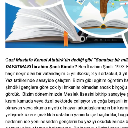
G
azi Mustafa Kemal Atatürk’ün dediği gibi ‘’Sanatsız bir mi
DAYATMASI
İbrahim Şanlı Kimdir?
Ben İbrahim Şanlı. 1973 
haşır neşir olan bir vatandaşım. 5 yıl ilkokul, 3 yıl ortaokul, 3 
Yaz tatillerinde sanayide çalıştım. Bizim gibi eğitim öğretim hay
şimdiki gençlere göre çok iyi imkanlar olmadan ancak birçoğu
gördük. Bizim dönemimizde Meslek lisesini bitirip sanayiye gi
kısmı kamuda veya özel sektörde çalışıyor ve çoğu başarılı i
olmayan veya okuma niyeti olmayan arkadaşlarımızın bir kısmı
yetişmek üzere çıraklıkla ustaların yanında işe başladılar, bug
nedenim ise yeni nesilden gençlerin bu yazıyı okuduklarında b