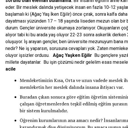
sorunu olan eleman bulamama.
Bir insanın eğitimi anne k
eder. Bir meslek dalında yetişecek insan en fazla 10-12 yaş
başlamalı ki (Ağaç Yaş İken Eğilir) önce çırak, sonra kalfa daha
dayatması yüzünden 17 – 18 yaşında liseden mezun olan bir bir
durum. Gençler üniversite okumaya zorlanıyor. Okuyanların ço
alıyor tabi ki bu arada yaş oluyor 22-23 sonra askerlik derke
oluşuyor. İş arayan gençler, ben üniversite mezunuyum bana m
nedir? Ne iş yaparsın, sorusuna cevapları yok. Zaten memleke
oluyor işsizler ordusu.
Ağaç Yaşken Eğilir
Bu gençlere yazı
millete dayatanlar. Bu işin çözümü nedir gelelim esas mes
acile
Memleketimizin Kısa, Orta ve uzun vadede meslek iht
memleketin her meslek dalında insana ihtiyacı var.
Buradan çıkan sonuca göre eğitim öğretim sistemini
çalışan öğretmenlerden teşkil edilmiş eğitim şurasın
bir sistem kurulmalıdır.
Öğrenim kurumlarının ana amacı nedir? İnsanlarımız
kazandırmak diye düşünüyorum. Bu amaca uygun şeki