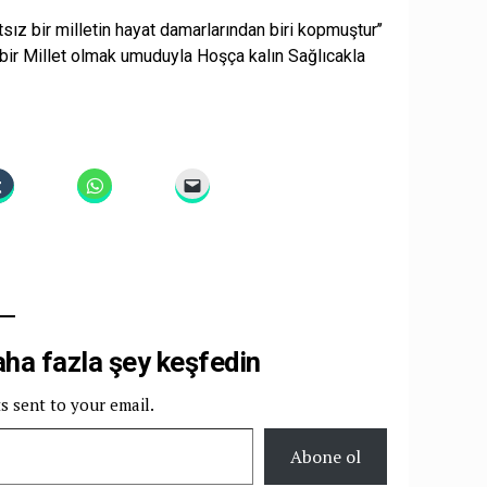
z bir milletin hayat damarlarından biri kopmuştur’’
 bir Millet olmak umuduyla Hoşça kalın Sağlıcakla
ı
a fazla şey keşfedin
ts sent to your email.
Abone ol