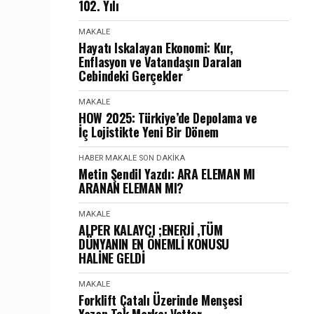
102. Yılı
MAKALE
Hayatı Iskalayan Ekonomi: Kur,
Enflasyon ve Vatandaşın Daralan
Cebindeki Gerçekler
MAKALE
HOW 2025: Türkiye’de Depolama ve
İç Lojistikte Yeni Bir Dönem
HABER
MAKALE
SON DAKIKA
Metin Şendil Yazdı: ARA ELEMAN MI
ARANAN ELEMAN MI?
MAKALE
ALPER KALAYCI ;ENERJİ ,TÜM
DÜNYANIN EN ÖNEMLİ KONUSU
HALİNE GELDİ
MAKALE
Forklift Çatalı Üzerinde Menşesi