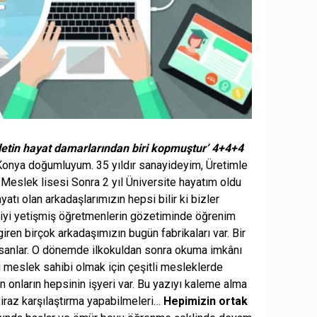
lletin hayat damarlarından biri kopmuştur’
4+4+4
Konya doğumluyum. 35 yıldır sanayideyim, Üretimle
yıl Meslek lisesi Sonra 2 yıl Üniversite hayatım oldu
atı olan arkadaşlarımızın hepsi bilir ki bizler
 iyi yetişmiş öğretmenlerin gözetiminde öğrenim
ren birçok arkadaşımızın bugün fabrikaları var. Bir
nsanlar. O dönemde ilkokuldan sonra okuma imkânı
 meslek sahibi olmak için çeşitli mesleklerde
ün onların hepsinin işyeri var. Bu yazıyı kaleme alma
iraz karşılaştırma yapabilmeleri…
Hepimizin ortak