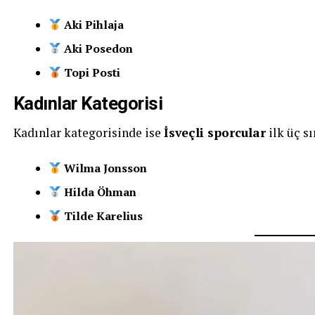
Aki Pihlaja
Aki Posedon
Topi Posti
Kadınlar Kategorisi
Kadınlar kategorisinde ise
İsveçli sporcular
ilk üç sı
Wilma Jonsson
Hilda Öhman
Tilde Karelius