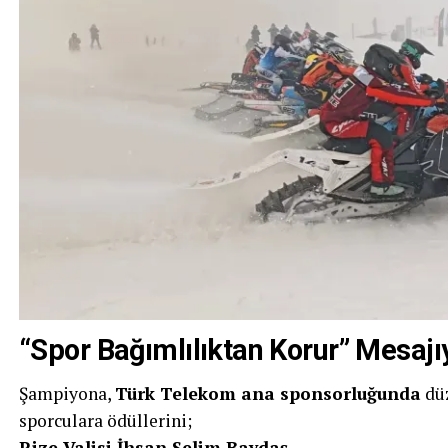
“Spor Bağımlılıktan Korur” Mesajıy
Şampiyona,
Türk Telekom ana sponsorluğunda
düz
sporculara ödüllerini;
Rize Valisi İhsan Selim Baydaş
,