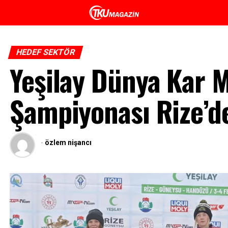
HEDEF SEKTÖR
Yeşilay Dünya Kar M
Şampiyonası Rize’d
-
özlem nişancı