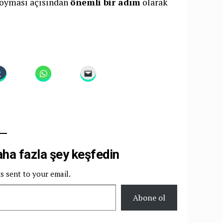
 koyması açısından
önemli bir adım
olarak
a fazla şey keşfedin
ts sent to your email.
Abone ol