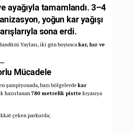
iye ayağıyla tamamlandı.
3–4
ganizasyon,
yoğun kar yağışı
arışlarıyla
sona erdi.
Handüzü Yaylası, iki gün boyunca
kar, hız ve
Zorlu Mücadele
nen şampiyonada, bazı bölgelerde
kar
rak hazırlanan
780 metrelik pistte
kıyasıya
dikkat çeken parkurda;