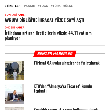
ETIKETLER:
KACIR
TOGG
TÜRK
ÜLKE
SONRAKI HABER
AVRUPA BİRLİĞİ’NE İHRACAT YÜZDE 50’Yİ AŞTI
ÖNCEKI HABER
İstihdamı artıran üreticilerin yüzde 44,1’i yatırım
planlıyor
BENZER HABERLER
Türksat 6A uydusu haziranda fırlatılacak
KTO’dan “Almanya’ya Ticaret” konulu
toplantı
Kuraklık ve yer altı suyu kullanımı obruk