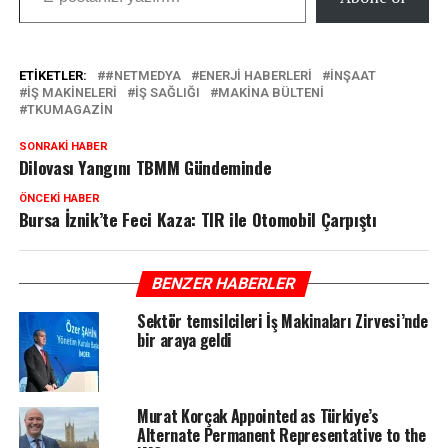
ETIKETLER:
#NETMEDYA
ENERJI HABERLERI
INŞAAT
IŞ MAKINELERI
IŞ SAĞLIĞI
MAKINA BÜLTENI
TKUMAGAZIN
SONRAKI HABER
Dilovası Yangını TBMM Gündeminde
ÖNCEKI HABER
Bursa İznik’te Feci Kaza: TIR ile Otomobil Çarpıştı
BENZER HABERLER
Sektör temsilcileri İş Makinaları Zirvesi’nde
bir araya geldi
Murat Korçak Appointed as Türkiye’s
Alternate Permanent Representative to the