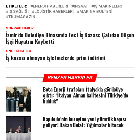
ETIKETLER:
ENERJI HABERLERI
INŞAAT
IŞ MAKINELERI
IŞ SAĞLIĞI
LOJISTIK HABERLERI
MAKINA BÜLTENI
TKUMAGAZIN
SONRAKI HABER
İzmir’de Belediye Binasında Feci İş Kazası: Çatıdan Düşen
İşçi Hayatını Kaybetti
ÖNCEKI HABER
İş kazası olmayan işletmelerde prim indirimi
BENZER HABERLER
Beta Enerji trafoları İtalya’da görücüye
çıktı: “İtalyan-Alman kalitesini Türkiye’de
bulduk”
Kapıkule’nin kuzeyine yeni gümrük kapısı
geliyor! Bakan Bolat: Yığılmalar bitecek