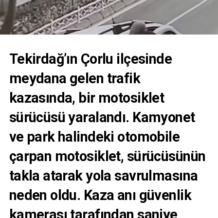
Tekirdağ
’ın
Çorlu
ilçesinde
meydana gelen
trafik
kazasında
, bir motosiklet
sürücüsü yaralandı.
Kamyonet
ve park halindeki otomobile
çarpan motosiklet
, sürücüsünün
takla atarak yola savrulmasına
neden oldu.
Kaza anı güvenlik
kamerası
tarafından saniye