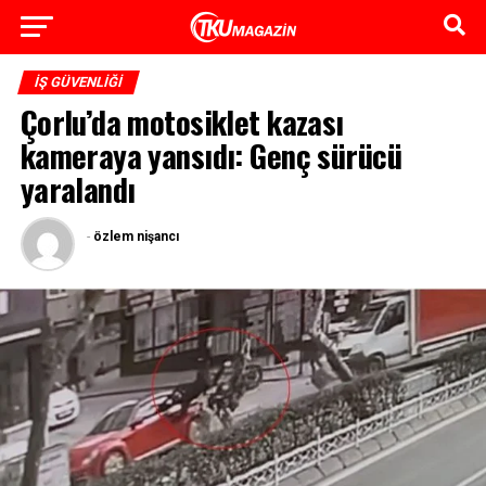
İŞ GÜVENLIĞI
Çorlu’da motosiklet kazası
kameraya yansıdı: Genç sürücü
yaralandı
-
özlem nişancı