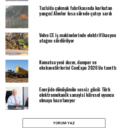
Tuzla’da çakmak fabrikasında korkutan
yangın! Alevler kısa sürede çatıyı sardı
Volvo CE iş makinelerinde elektrifikasyon
atağını sürdürüyor
Komatsu yeni dozer, damper ve
ekskavatörlerini ConExpo 2026’da tanıttı
Enerjide dönüşümün sessiz gücü: Türk
elektromekanik sanayisi küresel oyuncu
olmaya hazırlanıyor
YORUM YAZ