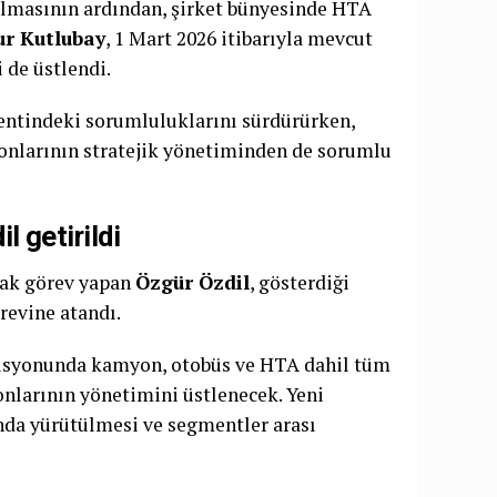
ılmasının ardından, şirket bünyesinde HTA
r Kutlubay
, 1 Mart 2026 itibarıyla mevcut
 de üstlendi.
entindeki sorumluluklarını sürdürürken,
nlarının stratejik yönetiminden de sorumlu
l getirildi
rak görev yapan
Özgür Özdil
, gösterdiği
revine atandı.
zisyonunda kamyon, otobüs ve HTA dahil tüm
nlarının yönetimini üstlenecek. Yeni
ında yürütülmesi ve segmentler arası