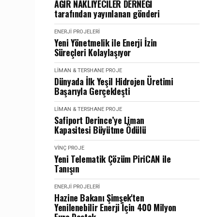
AĞIR NAKLİYECİLER DERNEĞİ
tarafından yayınlanan gönderi
ENERJI PROJELERI
Yeni Yönetmelik ile Enerji İzin
Süreçleri Kolaylaşıyor
LIMAN & TERSHANE PROJE
Dünyada İlk Yeşil Hidrojen Üretimi
Başarıyla Gerçekleşti
LIMAN & TERSHANE PROJE
Safiport Derince’ye Liman
Kapasitesi Büyütme Ödülü
VINÇ PROJE
Yeni Telematik Çözüm PiriCAN ile
Tanışın
ENERJI PROJELERI
Hazine Bakanı Şimşek'ten
Yenilenebilir Enerji İçin 400 Milyon