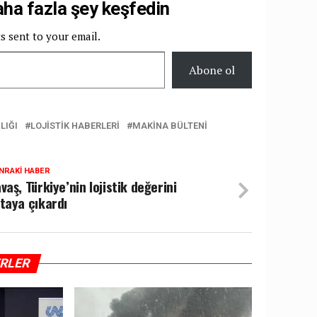
a fazla şey keşfedin
ts sent to your email.
Abone ol
LIĞI
LOJISTIK HABERLERI
MAKINA BÜLTENI
NRAKI HABER
vaş, Türkiye’nin lojistik değerini
taya çıkardı
ERLER