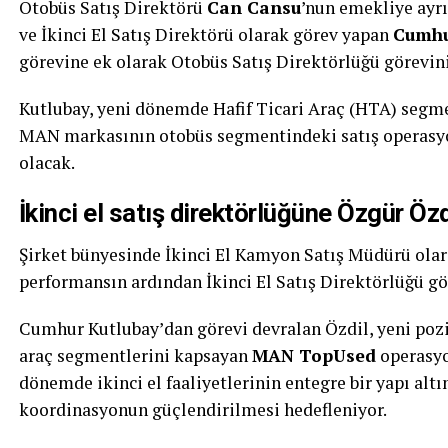
Otobüs Satış Direktörü
Can Cansu
’nun emekliye ayr
ve İkinci El Satış Direktörü olarak görev yapan
Cumhu
görevine ek olarak Otobüs Satış Direktörlüğü görevini
Kutlubay, yeni dönemde Hafif Ticari Araç (HTA) segm
MAN markasının otobüs segmentindeki satış operasyo
olacak.
İkinci el satış direktörlüğüne Özgür Özdi
Şirket bünyesinde İkinci El Kamyon Satış Müdürü ola
performansın ardından İkinci El Satış Direktörlüğü gö
Cumhur Kutlubay’dan görevi devralan Özdil, yeni po
araç segmentlerini kapsayan
MAN TopUsed
operasyo
dönemde ikinci el faaliyetlerinin entegre bir yapı alt
koordinasyonun güçlendirilmesi hedefleniyor.