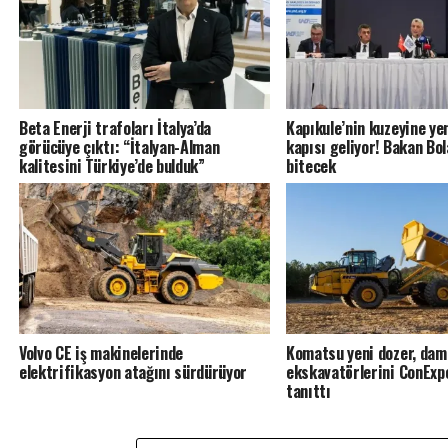
Beta Enerji trafoları İtalya’da
Kapıkule’nin kuzeyine y
görücüye çıktı: “İtalyan-Alman
kapısı geliyor! Bakan Bol
kalitesini Türkiye’de bulduk”
bitecek
Volvo CE iş makinelerinde
Komatsu yeni dozer, dam
elektrifikasyon atağını sürdürüyor
ekskavatörlerini ConExp
tanıttı