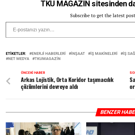
TKU MAGAZİN sitesinden dah
Subscribe to get the latest pos
E-postanızı yazın…
ETIKETLER:
ENERJI HABERLERI
INŞAAT
IŞ MAKINELERI
IŞ SAĞ
NET MEDYA
TKUMAGAZIN
ÖNCEKI HABER
SO
Arkas Lojistik, Orta Koridor taşımacılık
Sa
çözümlerini devreye aldı
or
BENZER HAB