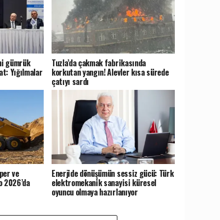
eni gümrük
Tuzla’da çakmak fabrikasında
at: Yığılmalar
korkutan yangın! Alevler kısa sürede
çatıyı sardı
per ve
Enerjide dönüşümün sessiz gücü: Türk
o 2026’da
elektromekanik sanayisi küresel
oyuncu olmaya hazırlanıyor