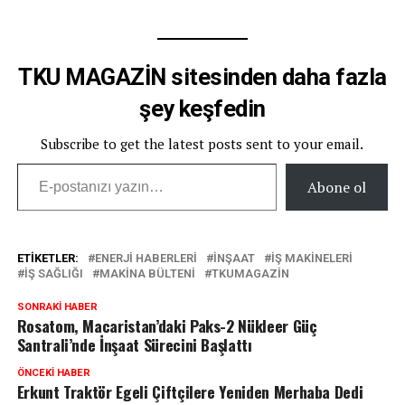
TKU MAGAZİN sitesinden daha fazla
şey keşfedin
Subscribe to get the latest posts sent to your email.
E-postanızı yazın…
Abone ol
ETIKETLER:
ENERJI HABERLERI
INŞAAT
IŞ MAKINELERI
IŞ SAĞLIĞI
MAKINA BÜLTENI
TKUMAGAZIN
SONRAKI HABER
Rosatom, Macaristan’daki Paks-2 Nükleer Güç
Santrali’nde İnşaat Sürecini Başlattı
ÖNCEKI HABER
Erkunt Traktör Egeli Çiftçilere Yeniden Merhaba Dedi