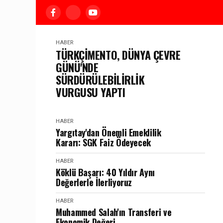
HABER
TÜRKÇİMENTO, DÜNYA ÇEVRE
GÜNÜ'NDE
SÜRDÜRÜLEBİLİRLİK
VURGUSU YAPTI
HABER
Yargıtay'dan Önemli Emeklilik
Kararı: SGK Faiz Ödeyecek
HABER
Köklü Başarı: 40 Yıldır Aynı
Değerlerle İlerliyoruz
HABER
Muhammed Salah'ın Transferi ve
Ekonomik Değeri