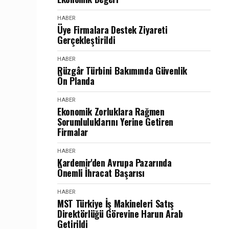
HABER
Üye Firmalara Destek Ziyareti
Gerçekleştirildi
HABER
Rüzgâr Türbini Bakımında Güvenlik
Ön Planda
HABER
Ekonomik Zorluklara Rağmen
Sorumluluklarını Yerine Getiren
Firmalar
HABER
Kardemir'den Avrupa Pazarında
Önemli İhracat Başarısı
HABER
MST Türkiye İş Makineleri Satış
Direktörlüğü Görevine Harun Arab
Getirildi