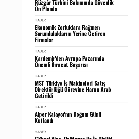
Rüzgâr Türbini Bakımında Güvenlik
Ön Planda
HABER
Ekonomik Zorluklara Rağmen
Sorumluluklarını Yerine Getiren
Firmalar
HABER
Kardemir'den Avrupa Pazarında
Önemli İhracat Başarısı
HABER
MST Türkiye İş Makineleri Satış
Direktörlüğü Görevine Harun Arab
Getirildi
HABER
Alper Kalaycı'nın Doğum Günü
Kutlandı
HABER