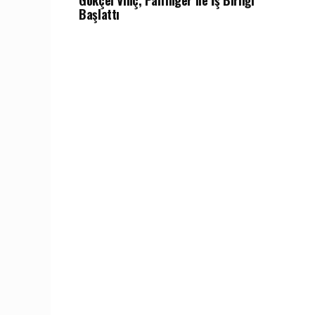
Gökçel Vinç, Palfinger ile İş Birliği
Başlattı