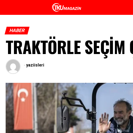
HABER
TRAKTÖRLE SEÇİM 
-
yaziisleri