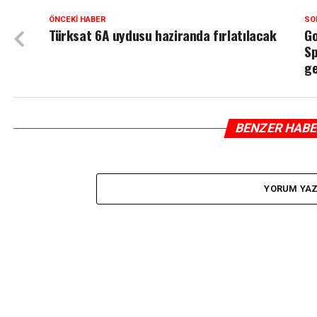
ÖNCEKI HABER
SO
Türksat 6A uydusu haziranda fırlatılacak
Go
Sp
ge
BENZER HAB
YORUM YA