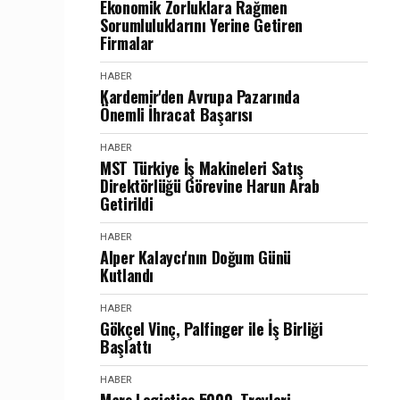
Ekonomik Zorluklara Rağmen
Sorumluluklarını Yerine Getiren
Firmalar
HABER
Kardemir'den Avrupa Pazarında
Önemli İhracat Başarısı
HABER
MST Türkiye İş Makineleri Satış
Direktörlüğü Görevine Harun Arab
Getirildi
HABER
Alper Kalaycı'nın Doğum Günü
Kutlandı
HABER
Gökçel Vinç, Palfinger ile İş Birliği
Başlattı
HABER