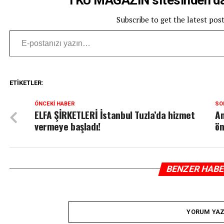
Subscribe to get the latest pos
E-postanızı yazın…
ETIKETLER:
ÖNCEKI HABER
SO
ELFA ŞİRKETLERİ İstanbul Tuzla’da hizmet
Am
vermeye başladı!
ön
BENZER HAB
YORUM YA