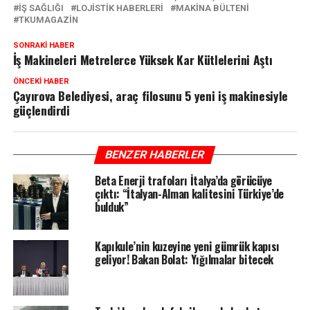
IŞ SAĞLIĞI
LOJISTIK HABERLERI
MAKINA BÜLTENI
TKUMAGAZIN
SONRAKI HABER
İş Makineleri Metrelerce Yüksek Kar Kütlelerini Aştı
ÖNCEKI HABER
Çayırova Belediyesi, araç filosunu 5 yeni iş makinesiyle
güçlendirdi
BENZER HABERLER
Beta Enerji trafoları İtalya’da görücüye
çıktı: “İtalyan-Alman kalitesini Türkiye’de
bulduk”
Kapıkule’nin kuzeyine yeni gümrük kapısı
geliyor! Bakan Bolat: Yığılmalar bitecek