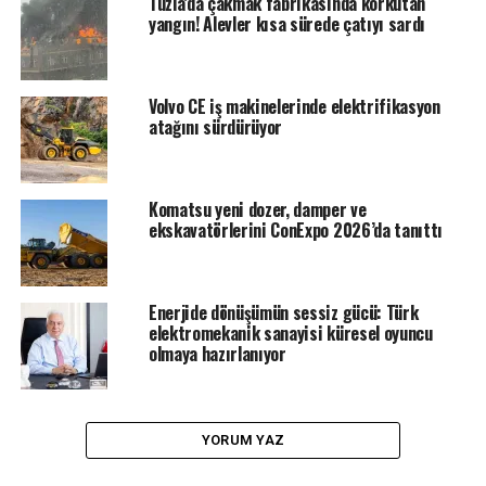
Tuzla’da çakmak fabrikasında korkutan
yangın! Alevler kısa sürede çatıyı sardı
Volvo CE iş makinelerinde elektrifikasyon
atağını sürdürüyor
Komatsu yeni dozer, damper ve
ekskavatörlerini ConExpo 2026’da tanıttı
Enerjide dönüşümün sessiz gücü: Türk
elektromekanik sanayisi küresel oyuncu
olmaya hazırlanıyor
YORUM YAZ