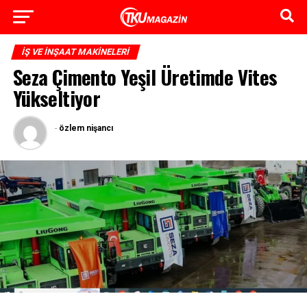
İŞ VE İNŞAAT MAKINELERI
Seza Çimento Yeşil Üretimde Vites
Yükseltiyor
-
özlem nişancı