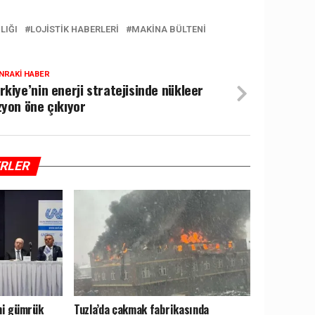
LIĞI
LOJISTIK HABERLERI
MAKINA BÜLTENI
NRAKI HABER
rkiye’nin enerji stratejisinde nükleer
zyon öne çıkıyor
ERLER
eni gümrük
Tuzla’da çakmak fabrikasında