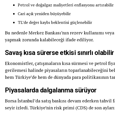
Petrol ve doğalgaz maliyetleri enflasyonu artırabilir
Cari açık yeniden büyüyebilir
TL’de değer kaybı beklentisi güçlenebilir
Bu nedenle Merkez Bankası’nın rezerv kullanımı veya d
yapmak zorunda kalabileceği ifade ediliyor.
Savaş kısa sürerse etkisi sınırlı olabilir
Ekonomistler, çatışmaların kısa sürmesi ve petrol fiy
gerilemesi halinde piyasaların toparlanabileceğini b
hem Türkiye’de hem de dünyada para politikasının t
Piyasalarda dalgalanma sürüyor
Borsa İstanbul’da satış baskısı devam ederken tahvil fai
seyir izledi. Türkiye’nin risk primi (CDS) de son aylar