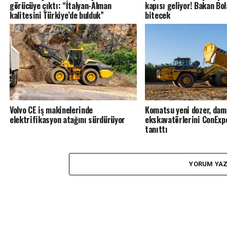
görücüye çıktı: “İtalyan-Alman
kapısı geliyor! Bakan Bol
kalitesini Türkiye’de bulduk”
bitecek
Volvo CE iş makinelerinde
Komatsu yeni dozer, dam
elektrifikasyon atağını sürdürüyor
ekskavatörlerini ConExp
tanıttı
YORUM YA