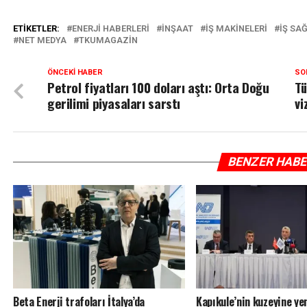
ETIKETLER:
ENERJI HABERLERI
INŞAAT
IŞ MAKINELERI
IŞ SAĞ
NET MEDYA
TKUMAGAZIN
ÖNCEKI HABER
SO
Petrol fiyatları 100 doları aştı: Orta Doğu
Tü
gerilimi piyasaları sarstı
vi
BENZER HAB
Beta Enerji trafoları İtalya’da
Kapıkule’nin kuzeyine y