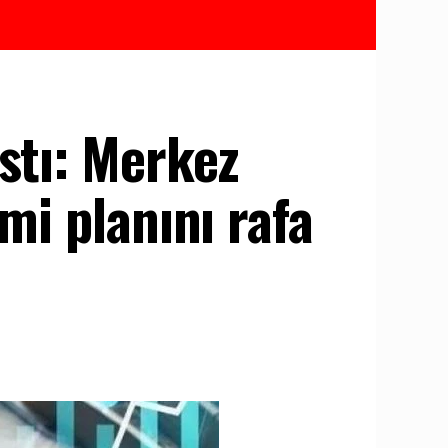
rstı: Merkez
imi planını rafa