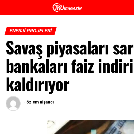
ENERJI PROJELERI
Savaş piyasaları sa
bankaları faiz indir
kaldırıyor
-
özlem nişancı