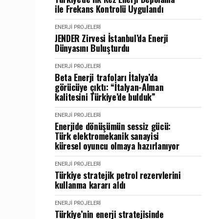
ile Frekans Kontrolü Uygulandı
ENERJI PROJELERI
JENDER Zirvesi İstanbul’da Enerji
Dünyasını Buluşturdu
ENERJI PROJELERI
Beta Enerji trafoları İtalya’da
görücüye çıktı: “İtalyan-Alman
kalitesini Türkiye’de bulduk”
ENERJI PROJELERI
Enerjide dönüşümün sessiz gücü:
Türk elektromekanik sanayisi
küresel oyuncu olmaya hazırlanıyor
ENERJI PROJELERI
Türkiye stratejik petrol rezervlerini
kullanma kararı aldı
ENERJI PROJELERI
Türkiye’nin enerji stratejisinde