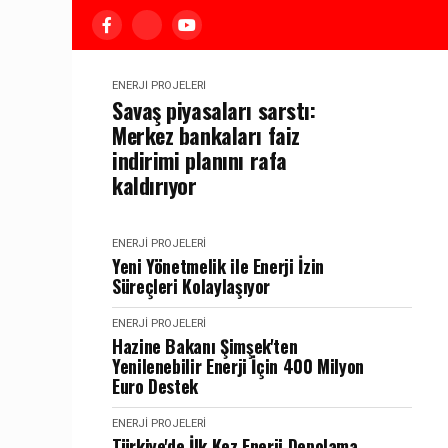
ENERJI PROJELERI
Savaş piyasaları sarstı:
Merkez bankaları faiz
indirimi planını rafa
kaldırıyor
ENERJI PROJELERI
Yeni Yönetmelik ile Enerji İzin
Süreçleri Kolaylaşıyor
ENERJI PROJELERI
Hazine Bakanı Şimşek'ten
Yenilenebilir Enerji İçin 400 Milyon
Euro Destek
ENERJI PROJELERI
Türkiye'de İlk Kez Enerji Depolama