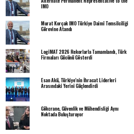
Alternate Permanent Representative to the
IMO
Murat Korçak IMO Türkiye Daimî Temsilciliği
Görevine Atandı
LogiMAT 2026 Rekorlarla Tamamlandı, Türk
Firmaları Gücünü Gösterdi
Esan Akü, Türkiye’nin İhracat Liderleri
Arasındaki Yerini Güçlendirdi
Gökcrane, Güvenlik ve Mühendisliği Aynı
Noktada Buluşturuyor