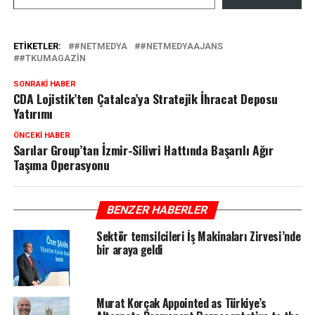
ETIKETLER:
#NETMEDYA
#NETMEDYAAJANS
#TKUMAGAZIN
SONRAKI HABER
CDA Lojistik’ten Çatalca’ya Stratejik İhracat Deposu
Yatırımı
ÖNCEKI HABER
Sarılar Group’tan İzmir-Silivri Hattında Başarılı Ağır
Taşıma Operasyonu
BENZER HABERLER
Sektör temsilcileri İş Makinaları Zirvesi’nde
bir araya geldi
Murat Korçak Appointed as Türkiye’s