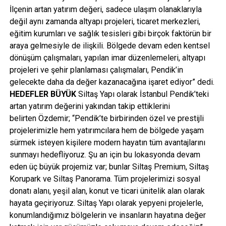
İlçenin artan yatırım değeri, sadece ulaşım olanaklarıyla
değil aynı zamanda altyapı projeleri, ticaret merkezleri,
eğitim kurumları ve sağlık tesisleri gibi birçok faktörün bir
araya gelmesiyle de ilişkili. Bölgede devam eden kentsel
dönüşüm çalışmaları, yapılan imar düzenlemeleri, altyapı
projeleri ve şehir planlaması çalışmaları, Pendik’in
gelecekte daha da değer kazanacağına işaret ediyor” dedi.
HEDEFLER BÜYÜK
Siltaş Yapı olarak İstanbul Pendik’teki
artan yatırım değerini yakından takip ettiklerini
belirten Özdemir; “Pendik’te birbirinden özel ve prestijli
projelerimizle hem yatırımcılara hem de bölgede yaşam
sürmek isteyen kişilere modern hayatın tüm avantajlarını
sunmayı hedefliyoruz. Şu an için bu lokasyonda devam
eden üç büyük projemiz var; bunlar Siltaş Premium, Siltaş
Korupark ve Siltaş Panorama. Tüm projelerimizi sosyal
donatı alanı, yeşil alan, konut ve ticari ünitelik alan olarak
hayata geçiriyoruz. Siltaş Yapı olarak yepyeni projelerle,
konumlandığımız bölgelerin ve insanların hayatına değer