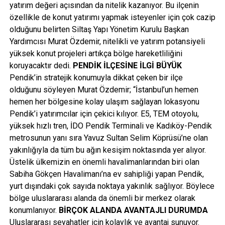
yatırım değeri açısından da nitelik kazanıyor. Bu ilçenin
özellikle de konut yatırımı yapmak isteyenler için çok cazip
olduğunu belirten Siltaş Yapı Yönetim Kurulu Başkan
Yardımcısı Murat Özdemir, nitelikli ve yatırım potansiyeli
yüksek konut projeleri artıkça bölge hareketliliğini
koruyacaktır dedi.
PENDİK İLÇESİNE İLGİ BÜYÜK
Pendik’in stratejik konumuyla dikkat çeken bir ilçe
olduğunu söyleyen Murat Özdemir; “İstanbul’un hemen
hemen her bölgesine kolay ulaşım sağlayan lokasyonu
Pendik’i yatırımcılar için çekici kılıyor. E5, TEM otoyolu,
yüksek hızlı tren, İDO Pendik Terminali ve Kadıköy-Pendik
metrosunun yanı sıra Yavuz Sultan Selim Köprüsü’ne olan
yakınlığıyla da tüm bu ağın kesişim noktasında yer alıyor.
Üstelik ülkemizin en önemli havalimanlarından biri olan
Sabiha Gökçen Havalimanı’na ev sahipliği yapan Pendik,
yurt dışındaki çok sayıda noktaya yakınlık sağlıyor. Böylece
bölge uluslararası alanda da önemli bir merkez olarak
konumlanıyor.
BİRÇOK ALANDA AVANTAJLI DURUMDA
Uluslararası seyahatler için kolaylık ve avantaj sunuyor.