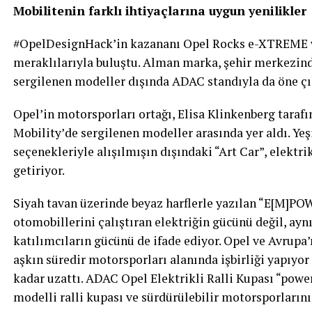
Mobilitenin farklı ihtiyaçlarına uygun yenilikler
#OpelDesignHack’in kazananı Opel Rocks e-XTREME v
meraklılarıyla buluştu. Alman marka, şehir merkezin
sergilenen modeller dışında ADAC standıyla da öne çı
Opel’in motorsporları ortağı, Elisa Klinkenberg tarafı
Mobility’de sergilenen modeller arasında yer aldı. Yeş
seçenekleriyle alışılmışın dışındaki “Art Car”, elektri
getiriyor.
Siyah tavan üzerinde beyaz harflerle yazılan “E[M]P
otomobillerini çalıştıran elektriğin gücünü değil, ayn
katılımcıların gücünü de ifade ediyor. Opel ve Avrupa
aşkın süredir motorsporları alanında işbirliği yapıyor 
kadar uzattı. ADAC Opel Elektrikli Ralli Kupası “power
modelli ralli kupası ve sürdürülebilir motorsporlarını