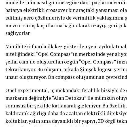
modellerinin nasıl görüneceğine dair ipuçlarını verdi.
batarya elektrikli crossover bir araçtaki yansıması ol
edilmiş aero çözümleriyle de verimlilik yaklaşımını ş
mevcut sürüş koşullarına bağlı olarak uzayıp-geri çek
sağlıyorlar.
Münih’teki fuarda ilk kez gösterilen yeni aydınlatma
niteliğindeki “Opel Compass”ın merkezinde yer alıyor
şeffaf cam ile oluşturulan özgün “Opel Compass” imza
tekrarlanıyor. Bu oluşum, arkada Şimşek logosu yerine,
unsur oluşturuyor. Ön compass oluşumunun çevresinde 
Opel Experimental, iç mekandaki ferahlık hissiyle de ö
markanın değimiyle “Alan Detoksu” ile mümkün oluyo
sorunsuz bir şekilde katlanarak gizleniyor. Bu özellik
kaldırarak ağırlığı daha da azaltan elektrikli direksi
koltuklar, yalın ama dayanıklı bir yapıyı, 3D örgü tekn