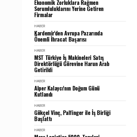
Ekonomik Zorluklara Rağmen
Sorumluluklarını Yerine Getiren
Firmalar
HABER
Kardemir'den Avrupa Pazarında
Önemli İhracat Başarısı
HABER
MST Türkiye İş Makineleri Satış
Direktörlüğü Görevine Harun Arab
Getirildi
HABER
Alper Kalaycı'nın Doğum Günü
Kutlandı
HABER
Gökçel Vinç, Palfinger ile İş Birliği
Başlattı
HABER