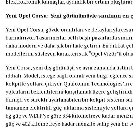
Elektrokromik kumaşlar, aydınlık bir ortam oluşturarak
Yeni Opel Corsa: Yeni görünümüyle sınıfının en 
Yeni Opel Corsa, gövde orantıları ve detaylarıyla ces
barındırıyor. Tasarımcılar belli başlı pazarlarda sınıf
daha modern ve daha şık bir hale getirdi. En dikkat çe
modellerini süsleyen karakteristik “Opel Vizör”ü oldu
Yeni Corsa, yeni dış görünüşü ve aynı zamanda üstün te
iddialı. Model, isteğe bağlı olarak yeni bilgi-eğlence
kokpitle yollara çıkıyor. Qualcomm Technologies’in 
yolcuların beklentilerini karşılamak üzere geliştirildi
bilinçli ve sürekli uyarlanabilen bir kokpit sistemi sun
tamamen elektrikli güç-aktarma sistemiyle yollara ç
bg güç ve WLTP’ye göre 354 kilometreye kadar menzile
güç ve 402 kilometreye kadar menzile sahip yeni bir 