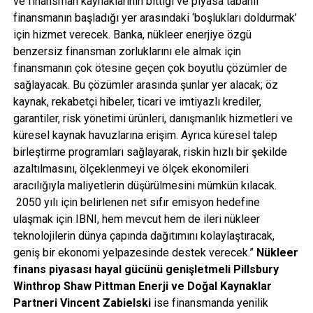
ve finansman kaynaklarının bittiği ve piyasa tabanlı
finansmanın başladığı yer arasındaki ‘boşlukları doldurmak’
için hizmet verecek. Banka, nükleer enerjiye özgü
benzersiz finansman zorluklarını ele almak için
finansmanın çok ötesine geçen çok boyutlu çözümler de
sağlayacak. Bu çözümler arasında şunlar yer alacak; öz
kaynak, rekabetçi hibeler, ticari ve imtiyazlı krediler,
garantiler, risk yönetimi ürünleri, danışmanlık hizmetleri ve
küresel kaynak havuzlarına erişim. Ayrıca küresel talep
birleştirme programları sağlayarak, riskin hızlı bir şekilde
azaltılmasını, ölçeklenmeyi ve ölçek ekonomileri
aracılığıyla maliyetlerin düşürülmesini mümkün kılacak.
2050 yılı için belirlenen net sıfır emisyon hedefine
ulaşmak için IBNI, hem mevcut hem de ileri nükleer
teknolojilerin dünya çapında dağıtımını kolaylaştıracak,
geniş bir ekonomi yelpazesinde destek verecek.”
Nükleer
finans piyasası hayal gücünü genişletmeli
Pillsbury
Winthrop Shaw Pittman Enerji ve Doğal Kaynaklar
Partneri Vincent Zabielski
ise finansmanda yenilik