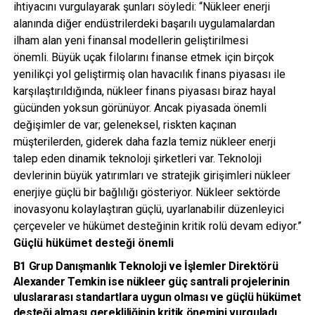
ihtiyacını vurgulayarak şunları söyledi: “Nükleer enerji
alanında diğer endüstrilerdeki başarılı uygulamalardan
ilham alan yeni finansal modellerin geliştirilmesi
önemli. Büyük uçak filolarını finanse etmek için birçok
yenilikçi yol geliştirmiş olan havacılık finans piyasası ile
karşılaştırıldığında, nükleer finans piyasası biraz hayal
gücünden yoksun görünüyor. Ancak piyasada önemli
değişimler de var; geleneksel, riskten kaçınan
müşterilerden, giderek daha fazla temiz nükleer enerji
talep eden dinamik teknoloji şirketleri var. Teknoloji
devlerinin büyük yatırımları ve stratejik girişimleri nükleer
enerjiye güçlü bir bağlılığı gösteriyor. Nükleer sektörde
inovasyonu kolaylaştıran güçlü, uyarlanabilir düzenleyici
çerçeveler ve hükümet desteğinin kritik rolü devam ediyor.”
Güçlü hükümet desteği önemli
B1 Grup Danışmanlık Teknoloji ve İşlemler Direktörü
Alexander Temkin
ise nükleer güç santrali projelerinin
uluslararası standartlara uygun olması ve güçlü hükümet
desteği alması gerekliliğinin kritik önemini vurguladı.