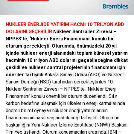
NÜKLEER ENERJİDE YATIRIM HACMİ 10 TRİLYON ABD
DOLARINI GEÇEBİLİR
Nükleer Santraller Zirvesi –
NPPES’te, ‘Nükleer Enerji Finansmanı’ konulu bir
oturum gerçekleşti. Oturumda, önümüzdeki 20 yıl
içinde nükleer enerji alanındaki toplam küresel yatırım
hacminin 10 trilyon ABD dolarını geçebileceğine dikkat
çekildi ve nükleer santral projelerinin finansmanı için
öneriler tartışıldı
Ankara Sanayi Odası (ASO) ve Nükleer
Sanayi Derneği (NSD) tarafından gerçekleştirilen 10.
Nükleer Santraller Zirvesi – NPPES’te, ‘Nükleer Enerji
Finansmanı’ konulu önemli bir oturum düzenlendi. Sıfır
karbon hedefine ulaşmak için ülkelerin enerji karmalarında
önemli bir rol oynayan nükleer enerji yatırımlarının
finansmanının nasıl sağlanabileceği tartışıldı. Oturumun
başkanlığını Yeni Nükleer İzleme Enstitüsü (NNWI) Başkanı
Tim Yeo üstlendi. Oturum konuşmacıları arasında; IBNI –