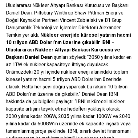
Uluslararası Nükleer Altyapı Bankası Kurucusu ve Başkanı
Daniel Dean, Pillsbury Winthrop Shaw Pittman Enerji ve
Doğal Kaynaklar Partneri Vincent Zabielski ve B1 Grup
Danışmanlık Teknoloji ve İşlemler Direktörü Alexander
Temkin yer aldı.
Nükleer enerjide küresel yatırım hacmi
10 trilyon ABD Doları’nın üzerine çıkabilir
IBNI –
Uluslararası Nükleer Altyapı Bankası Kurucusu ve
Başkanı Daniel Dean
şunları söyledi: “2050 yılına kadar en
az 1TW ek nükleer kapasiteye ihtiyaç duyulacak.
Önümüzdeki 20 yıl içinde nükleer enerji alanındaki toplam
küresel yatırım hacmi 5 trilyon ABD Doları’nın üzerinde
olacak. Hatta her şeyi doğru yaparsak bu rakam 10 trilyon
ABD Doları’nın üzerine de çıkabilir.” Daniel Dean IBNI
hakkında da şu bilgileri paylaştı: “IBNI’ın küresel nükleer
kapasite artışını teşvik etme hedefleri yaklaşık olarak;
2030 yılına kadar 20GW, 2035 yılına kadar 100GW ve 2040
yılına kadar da 600GW’ın üzerinde ek kapasite inşaatı veya
tamamlanmış proje şeklinde. IBNI, sınırlı devlet finansmanı