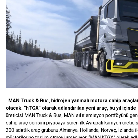
MAN Truck & Bus, hidrojen yanmalı motora sahip araçları
olacak. “hTGX” olarak adlandırılan yeni araç, bu yıl içinde
üreticisi MAN Truck & Bus, MAN sıfır emisyon portföyünü gen
sahip araç serisini piyasaya süren ilk Avrupalı kamyon üretici
200 adetlik araç grubunu Almanya, Hollanda, Norveç, İzlanda ile
müşterilerine teslim etmeyi amaçlıyor. “MAN hTGX” olarak adlan