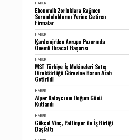
HABER
Ekonomik Zorluklara Rağmen
Sorumluluklarını Yerine Getiren
Firmalar
HABER
Kardemir'den Avrupa Pazarında
Önemli İhracat Başarısı
HABER
MST Türkiye İş Makineleri Satış
Direktörlüğü Görevine Harun Arab
Getirildi
HABER
Alper Kalaycı'nın Doğum Günü
Kutlandı
HABER
Gökçel Vinç, Palfinger ile İş Birliği
Başlattı