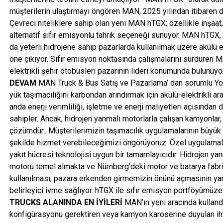
müşterilerin ulaştırmayı öngören MAN, 2025 yılından itibaren de
Çevreci niteliklere sahip olan yeni MAN hTGX; özellikle inşaat,
alternatif sıfır emisyonlu tahrik seçeneği sunuyor. MAN hTGX, 
da yeterli hidrojene sahip pazarlarda kullanılmak üzere akülü e
öne çıkıyor. Sıfır emisyon noktasında çalışmalarını sürdüren
elektrikli şehir otobüsleri pazarının lideri konumunda bulunuyo
DEVAM
MAN Truck & Bus Satış ve Pazarlama’ dan sorumlu Yön
yük taşımacılığını karbondan arındırmak için akülü-elektrikli 
anda enerji verimliliği, işletme ve enerji maliyetleri açısından
sahipler. Ancak, hidrojen yanmalı motorlarla çalışan kamyonlar,
çözümdür.. Müşterilerimizin taşımacılık uygulamalarının büyük 
şekilde hizmet verebileceğimizi öngörüyoruz. Özel uygulamala
yakıt hücresi teknolojisi uygun bir tamamlayıcıdır. Hidrojen y
motoru temel almakta ve Nürnberg’deki motor ve batarya fabrik
kullanılması, pazara erkenden girmemizin önünü açmasının yanın
belirleyici ivme sağlıyor. hTGX ile sıfır emisyon portföyümüze
TRUCKS ALANINDA EN İYİLERİ
MAN’ın yeni aracında kullandı
konfigürasyonu gerektiren veya kamyon karoserine duyulan ih