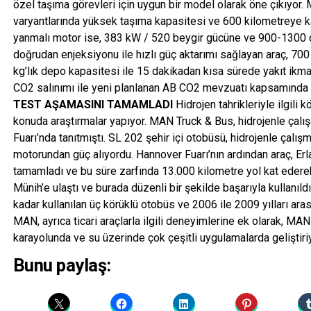
özel taşıma görevleri için uygun bir model olarak öne çıkıyo
varyantlarında yüksek taşıma kapasitesi ve 600 kilometreye k
yanmalı motor ise, 383 kW / 520 beygir gücüne ve 900-1300 
doğrudan enjeksiyonu ile hızlı güç aktarımı sağlayan araç, 700 
kg’lık depo kapasitesi ile 15 dakikadan kısa sürede yakıt ik
CO2 salınımı ile yeni planlanan AB CO2 mevzuatı kapsamında “sı
TEST AŞAMASINI TAMAMLADI
Hidrojen tahrikleriyle ilgili 
konuda araştırmalar yapıyor. MAN Truck & Bus, hidrojenle çalı
Fuarı’nda tanıtmıştı. SL 202 şehir içi otobüsü, hidrojenle çalı
motorundan güç alıyordu. Hannover Fuarı’nın ardından araç, Er
tamamladı ve bu süre zarfında 13.000 kilometre yol kat edere
Münih’e ulaştı ve burada düzenli bir şekilde başarıyla kullanıld
kadar kullanılan üç körüklü otobüs ve 2006 ile 2009 yılları aras
MAN, ayrıca ticari araçlarla ilgili deneyimlerine ek olarak, M
karayolunda ve su üzerinde çok çeşitli uygulamalarda gelişti
Bunu paylaş: