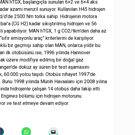
r. MAN hTGX, başlangıçta sunulan 6×2 ve 6×4 aks
adar azami menzil sunuyor. Kullanılan H45 hidrojen
d/d’de 2500 Nm torka sahip. Hidrojenin motora
bar’a (CG H2) kadar sıkıştırılmış hidrojen ve 56
mali yapabiliyor. MAN hTGX, 1 g CO2/tkm’den daha az
fır emisyonlu araç” kriterlerini de karşılıyor.
köklü bir geçmişi sahip olan MAN, onlarca yıldır bu
şan ilk otobüsünü ise, 1996 yılında Hannover
şmak üzere modifiye edilmiş bir doğal gaz
langen’de dokuz ay süren bir test aşamasını
k, 60.000 yolcu taşıdı. Otobüs nihayet 1997’de
ı. Bunu 1998 yılında Münih Havaalanı için 2008 yılına
ında hidrojenle çalışan 14 otobüs daha takip etti.
AN Engines bölümü için hidrojen motorunu
riyor ve test etmeye devam ediyor.