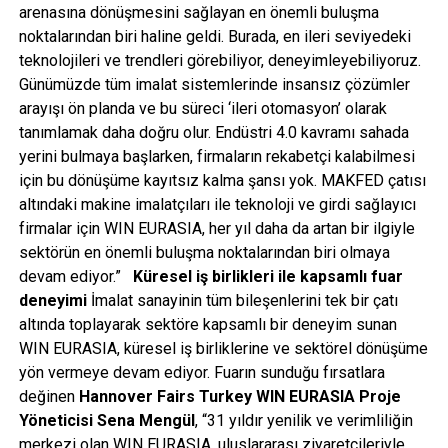
arenasına dönüşmesini sağlayan en önemli buluşma
noktalarından biri haline geldi. Burada, en ileri seviyedeki
teknolojileri ve trendleri görebiliyor, deneyimleyebiliyoruz.
Günümüzde tüm imalat sistemlerinde insansız çözümler
arayışı ön planda ve bu süreci ‘ileri otomasyon’ olarak
tanımlamak daha doğru olur. Endüstri 4.0 kavramı sahada
yerini bulmaya başlarken, firmaların rekabetçi kalabilmesi
için bu dönüşüme kayıtsız kalma şansı yok. MAKFED çatısı
altındaki makine imalatçıları ile teknoloji ve girdi sağlayıcı
firmalar için WIN EURASIA, her yıl daha da artan bir ilgiyle
sektörün en önemli buluşma noktalarından biri olmaya
devam ediyor.”
Küresel iş birlikleri ile kapsamlı fuar
deneyimi
İmalat sanayinin tüm bileşenlerini tek bir çatı
altında toplayarak sektöre kapsamlı bir deneyim sunan
WIN EURASIA, küresel iş birliklerine ve sektörel dönüşüme
yön vermeye devam ediyor. Fuarın sunduğu fırsatlara
değinen
Hannover Fairs Turkey WIN EURASIA Proje
Yöneticisi Sena Mengül
, “31 yıldır yenilik ve verimliliğin
merkezi olan WIN EURASIA, uluslararası ziyaretçileriyle