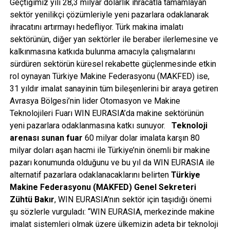
Geçtiğimiz yılı 28,3 milyar dolarlık ihracatla tamamlayan
sektör yenilikçi çözümleriyle yeni pazarlara odaklanarak
ihracatını artırmayı hedefliyor. Türk makina imalatı
sektörünün, diğer yan sektörler ile beraber ilerlemesine ve
kalkınmasına katkıda bulunma amacıyla çalışmalarını
sürdüren sektörün küresel rekabette güçlenmesinde etkin
rol oynayan Türkiye Makine Federasyonu (MAKFED) ise,
31 yıldır imalat sanayinin tüm bileşenlerini bir araya getiren
Avrasya Bölgesi’nin lider Otomasyon ve Makine
Teknolojileri Fuarı WIN EURASIA’da makine sektörünün
yeni pazarlara odaklanmasına katkı sunuyor.
Teknoloji
arenası sunan fuar
60 milyar dolar imalata karşın 80
milyar doları aşan hacmi ile Türkiye’nin önemli bir makine
pazarı konumunda olduğunu ve bu yıl da WIN EURASIA ile
alternatif pazarlara odaklanacaklarını belirten
Türkiye
Makine Federasyonu (MAKFED) Genel Sekreteri
Zühtü Bakır
, WIN EURASIA’nın sektör için taşıdığı önemi
şu sözlerle vurguladı: “WIN EURASIA, merkezinde makine
imalat sistemleri olmak üzere ülkemizin adeta bir teknoloji