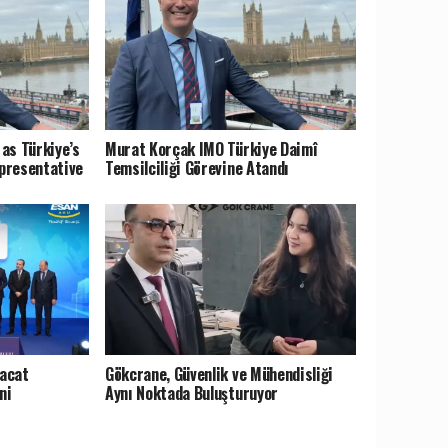
as Türkiye’s
Murat Korçak IMO Türkiye Daimî
presentative
Temsilciliği Görevine Atandı
racat
Gökcrane, Güvenlik ve Mühendisliği
ni
Aynı Noktada Buluşturuyor