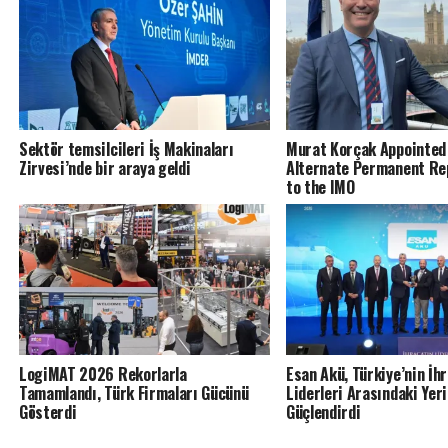
Sektör temsilcileri İş Makinaları
Murat Korçak Appointed 
Zirvesi’nde bir araya geldi
Alternate Permanent Re
to the IMO
LogiMAT 2026 Rekorlarla
Esan Akü, Türkiye’nin İh
Tamamlandı, Türk Firmaları Gücünü
Liderleri Arasındaki Yeri
Gösterdi
Güçlendirdi