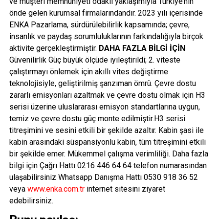
ve müşteri memnuniyeti odaklı yaklaşımıyla Türkiye’nin
önde gelen kurumsal firmalarındandır. 2023 yılı içerisinde
ENKA Pazarlama, sürdürülebilirlik kapsamında; çevre,
insanlık ve paydaş sorumluluklarının farkındalığıyla birçok
aktivite gerçekleştirmiştir.
DAHA FAZLA BİLGİ İÇİN
Güvenilirlik Güç büyük ölçüde iyileştirildi; 2. viteste
çalıştırmayı önlemek için akıllı vites değiştirme
teknolojisiyle, geliştirilmiş şanzıman ömrü. Çevre dostu
zararlı emisyonları azaltmak ve çevre dostu olmak için H3
serisi üzerine uluslararası emisyon standartlarına uygun,
temiz ve çevre dostu güç monte edilmiştir.H3 serisi
titreşimini ve sesini etkili bir şekilde azaltır. Kabin şasi ile
kabin arasındaki süspansiyonlu kabin, tüm titreşimini etkili
bir şekilde emer. Mükemmel çalışma verimliliği. Daha fazla
bilgi için Çağrı Hattı 0216 446 64 64 telefon numarasından
ulaşabilirsiniz Whatsapp Danışma Hattı 0530 918 36 52
veya
www.enka.com.tr
internet sitesini ziyaret
edebilirsiniz.