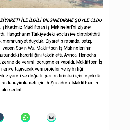
YARETİ İLE İLGİLİ BİLGİNEDİRME ŞÖYLE OLDU
irketimiz Makliftsan İş Makineleri’ni ziyaret
di. Hangcha’nın Türkiye’deki exclusive distribütörü
ük memnuniyet duyduk. Ziyaret sırasında, satış,
i yapan Sayın Wu, Makliftsan İş Makineleri’nin
undaki kararlılığını takdir etti. Ayrıca, Hangcha
 üzerine de verimli görüşmeler yapıldı. Makliftsan İş
leriye taşıyacak yeni projeler ve iş birliği
ziyareti ve değerli geri bildirimleri için teşekkür
ansı deneyimlemek için doğru adres: Makliftsan İş
 takip edin!