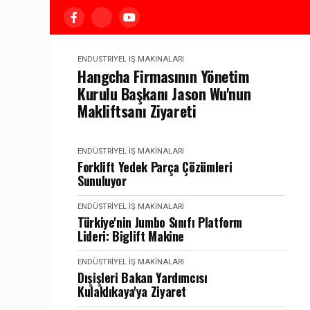
ENDÜSTRIYEL İŞ MAKINALARI
Hangcha Firmasının Yönetim
Kurulu Başkanı Jason Wu'nun
Makliftsanı Ziyareti
ENDÜSTRIYEL İŞ MAKINALARI
Forklift Yedek Parça Çözümleri
Sunuluyor
ENDÜSTRIYEL İŞ MAKINALARI
Türkiye'nin Jumbo Sınıfı Platform
Lideri: Biglift Makine
ENDÜSTRIYEL İŞ MAKINALARI
Dışişleri Bakan Yardımcısı
Kulaklıkaya'ya Ziyaret