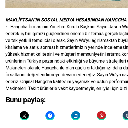
MAKLİFTSAN’IN SOSYAL MEDYA HESABINDAN HANGCHA Zİ
:
Hangcha firmasının Yönetim Kurulu Başkanı Sayın Jason Wu, ş
ederek iş birliğimizi güçlendiren önemli bir temas gerçekleştir
ve tek yetkili temsilcisi olarak, Sayın Wu’yu ağırlamaktan büy
kiralama ve satış sonrası hizmetlerimizin yerinde incelemesin
yüksek hizmet kalitesini ve müşteri memnuniyetini artırma konus
ürünlerinin Türkiye pazarındaki etkinliği ve büyüme stratejileri
Makineleri olarak, Hangcha ile olan güçlü ortaklığımızı daha da i
fırsatlarını değerlendirmeye devam edeceğiz. Sayın Wu’ya nazik 
ederiz. Orijinal Hangcha kalitesini yaşamak ve üstün perform
Makineleri. Taklit ürünlerle vakit kaybetmeyin, en iyisi için bizi
Bunu paylaş: