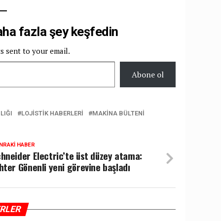
a fazla şey keşfedin
ts sent to your email.
Abone ol
LIĞI
LOJISTIK HABERLERI
MAKINA BÜLTENI
NRAKI HABER
hneider Electric’te üst düzey atama:
hter Gönenli yeni görevine başladı
ERLER