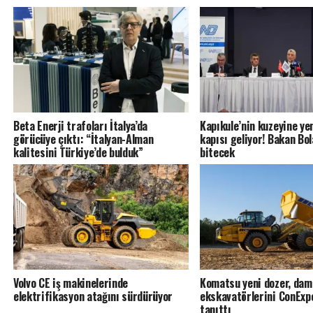
Beta Enerji trafoları İtalya’da
Kapıkule’nin kuzeyine y
görücüye çıktı: “İtalyan-Alman
kapısı geliyor! Bakan Bol
kalitesini Türkiye’de bulduk”
bitecek
Volvo CE iş makinelerinde
Komatsu yeni dozer, dam
elektrifikasyon atağını sürdürüyor
ekskavatörlerini ConExp
tanıttı