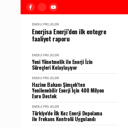
ENERJI PROJELERI
Enerjisa Enerji’den ilk entegre
faaliyet raporu
ENERJI PROJELERI
Yeni Yönetmelik ile Enerji İzin
Süreçleri Kolaylaşıyor
ENERJI PROJELERI
Hazine Bakanı Şimşek'ten
Yenilenebilir Enerji İçin 400 Milyon
Euro Destek
ENERJI PROJELERI
Türkiye'de İlk Kez Enerji Depolama
ile Frekans Kontrolü Uygulandı