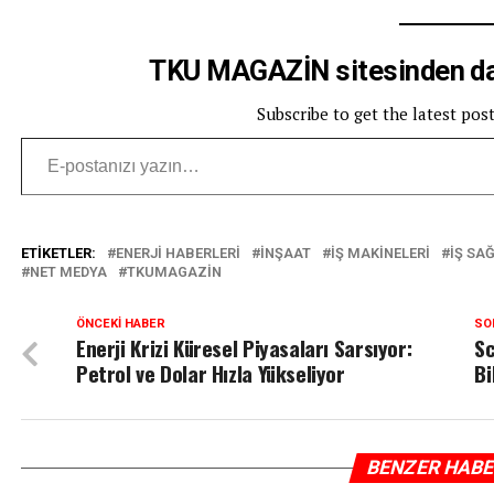
TKU MAGAZİN sitesinden dah
Subscribe to get the latest pos
E-postanızı yazın…
ETIKETLER:
ENERJI HABERLERI
INŞAAT
IŞ MAKINELERI
IŞ SAĞ
NET MEDYA
TKUMAGAZIN
ÖNCEKI HABER
SO
Enerji Krizi Küresel Piyasaları Sarsıyor:
Sc
Petrol ve Dolar Hızla Yükseliyor
Bi
BENZER HAB