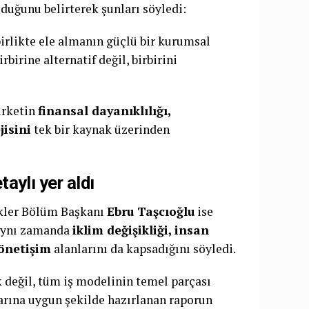
lduğunu belirterek şunları söyledi:
birlikte ele almanın güçlü bir kurumsal
birine alternatif değil, birbirini
irketin
finansal dayanıklılığı,
jisini
tek bir kaynak üzerinden
aylı yer aldı
likler Bölüm Başkanı
Ebru Taşcıoğlu
ise
 aynı zamanda
iklim değişikliği, insan
yönetişim
alanlarını da kapsadığını söyledi.
ık değil, tüm iş modelinin temel parçası
larına uygun şekilde hazırlanan raporun