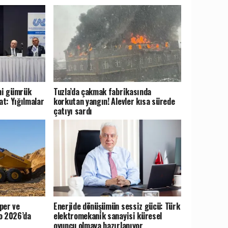
eni gümrük
Tuzla’da çakmak fabrikasında
at: Yığılmalar
korkutan yangın! Alevler kısa sürede
çatıyı sardı
per ve
Enerjide dönüşümün sessiz gücü: Türk
o 2026’da
elektromekanik sanayisi küresel
oyuncu olmaya hazırlanıyor