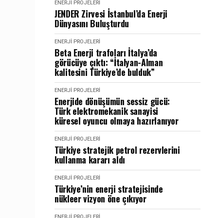
ENERJI PROJELERI
JENDER Zirvesi İstanbul’da Enerji
Dünyasını Buluşturdu
ENERJI PROJELERI
Beta Enerji trafoları İtalya’da
görücüye çıktı: “İtalyan-Alman
kalitesini Türkiye’de bulduk”
ENERJI PROJELERI
Enerjide dönüşümün sessiz gücü:
Türk elektromekanik sanayisi
küresel oyuncu olmaya hazırlanıyor
ENERJI PROJELERI
Türkiye stratejik petrol rezervlerini
kullanma kararı aldı
ENERJI PROJELERI
Türkiye’nin enerji stratejisinde
nükleer vizyon öne çıkıyor
ENERJI PROJELERI