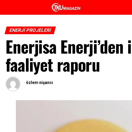
ENERJI PROJELERI
Enerjisa Enerji’den 
faaliyet raporu
-
özlem nişancı