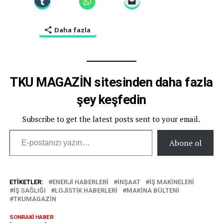
Daha fazla
TKU MAGAZİN sitesinden daha fazla
şey keşfedin
Subscribe to get the latest posts sent to your email.
E-postanızı yazın…
Abone ol
ETIKETLER:
ENERJI HABERLERI
INŞAAT
IŞ MAKINELERI
IŞ SAĞLIĞI
LOJISTIK HABERLERI
MAKINA BÜLTENI
TKUMAGAZIN
SONRAKI HABER