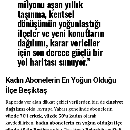
milyonu aşan yıllık
taşınma
,
kentsel
dönüşümün yoğunlaştığı
ilçeler
ve
yeni konutların
dağılımı
, karar vericiler
için son derece güçlü bir
yol haritası sunuyor.”
Kadın Abonelerin En Yoğun Olduğu
İlçe Beşiktaş
Raporda yer alan dikkat çekici verilerden biri de
cinsiyet
dağılımı
oldu. Avrupa Yakası genelinde abonelerin
yüzde 70’i erkek
,
yüzde 30’u kadın
olarak
kaydedilirken,
kadın abonelerin en yoğun olduğu ilçe
yüzde 45 ile Beşiktaş
oldu. Beşiktaş’ı
Bakırköy
ve
Şişli