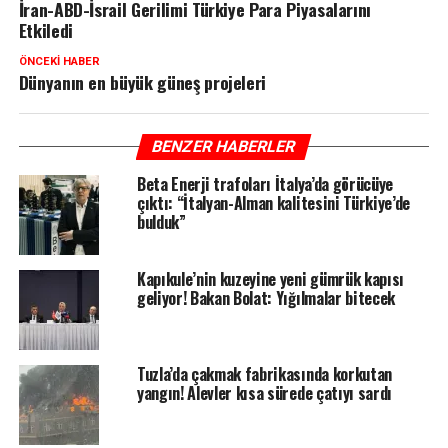
İran-ABD-İsrail Gerilimi Türkiye Para Piyasalarını
Etkiledi
ÖNCEKI HABER
Dünyanın en büyük güneş projeleri
BENZER HABERLER
Beta Enerji trafoları İtalya’da görücüye
çıktı: “İtalyan-Alman kalitesini Türkiye’de
bulduk”
Kapıkule’nin kuzeyine yeni gümrük kapısı
geliyor! Bakan Bolat: Yığılmalar bitecek
Tuzla’da çakmak fabrikasında korkutan
yangın! Alevler kısa sürede çatıyı sardı