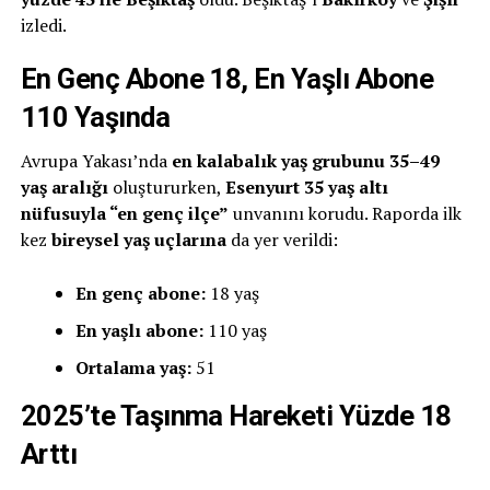
izledi.
En Genç Abone 18, En Yaşlı Abone
110 Yaşında
Avrupa Yakası’nda
en kalabalık yaş grubunu 35–49
yaş aralığı
oluştururken,
Esenyurt 35 yaş altı
nüfusuyla “en genç ilçe”
unvanını korudu. Raporda ilk
kez
bireysel yaş uçlarına
da yer verildi:
En genç abone:
18 yaş
En yaşlı abone:
110 yaş
Ortalama yaş:
51
2025’te Taşınma Hareketi Yüzde 18
Arttı