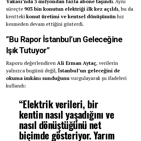
Yakası’nda 3 milyondan fazla abone taşındı
. Aynı
süreçte
903 bin konutun elektriği ilk kez açıldı
, bu da
kentteki
konut üretimi ve kentsel dönüşümün
hız
kesmeden devam ettiğini gösterdi.
“Bu Rapor İstanbul’un Geleceğine
Işık Tutuyor”
Raporu değerlendiren
Ali Erman Aytaç
, verilerin
yalnızca bugünü değil,
İstanbul’un geleceğini de
okuma imkânı sunduğunu
vurgulayarak şu ifadeleri
kullandı:
“Elektrik verileri, bir
kentin nasıl yaşadığını ve
nasıl dönüştüğünü net
biçimde gösteriyor.
Yarım