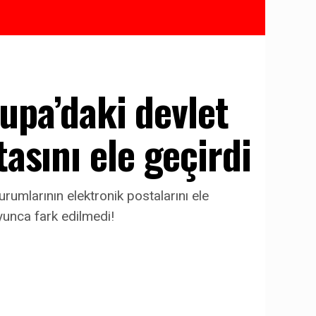
rupa’daki devlet
asını ele geçirdi
urumlarının elektronik postalarını ele
oyunca fark edilmedi!