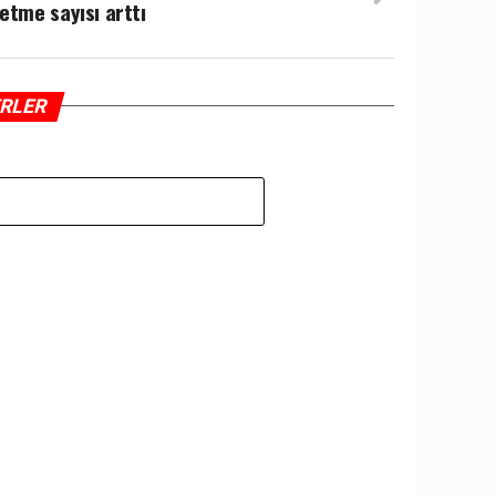
letme sayısı arttı
ERLER
Z