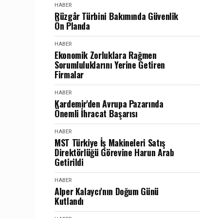
HABER
Rüzgâr Türbini Bakımında Güvenlik
Ön Planda
HABER
Ekonomik Zorluklara Rağmen
Sorumluluklarını Yerine Getiren
Firmalar
HABER
Kardemir'den Avrupa Pazarında
Önemli İhracat Başarısı
HABER
MST Türkiye İş Makineleri Satış
Direktörlüğü Görevine Harun Arab
Getirildi
HABER
Alper Kalaycı'nın Doğum Günü
Kutlandı