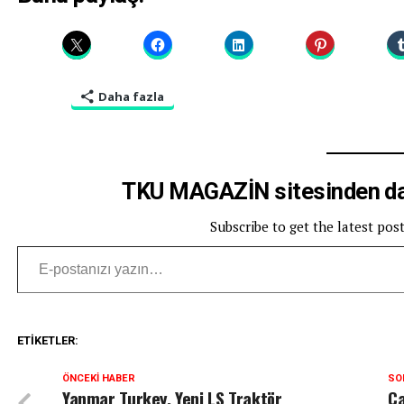
Daha fazla
TKU MAGAZİN sitesinden dah
Subscribe to get the latest pos
E-postanızı yazın…
ETIKETLER:
ÖNCEKI HABER
SO
Yanmar Turkey, Yeni LS Traktör
Ca