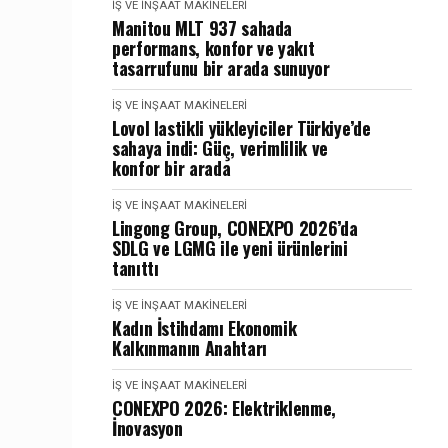
İŞ VE İNŞAAT MAKINELERI
Manitou MLT 937 sahada
performans, konfor ve yakıt
tasarrufunu bir arada sunuyor
İŞ VE İNŞAAT MAKINELERI
Lovol lastikli yükleyiciler Türkiye’de
sahaya indi: Güç, verimlilik ve
konfor bir arada
İŞ VE İNŞAAT MAKINELERI
Lingong Group, CONEXPO 2026’da
SDLG ve LGMG ile yeni ürünlerini
tanıttı
İŞ VE İNŞAAT MAKINELERI
Kadın İstihdamı Ekonomik
Kalkınmanın Anahtarı
İŞ VE İNŞAAT MAKINELERI
CONEXPO 2026: Elektriklenme,
İnovasyon