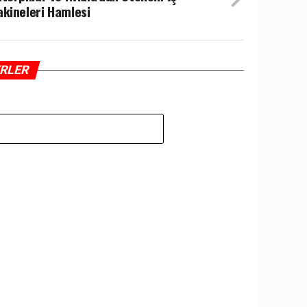
kineleri Hamlesi
ERLER
Z