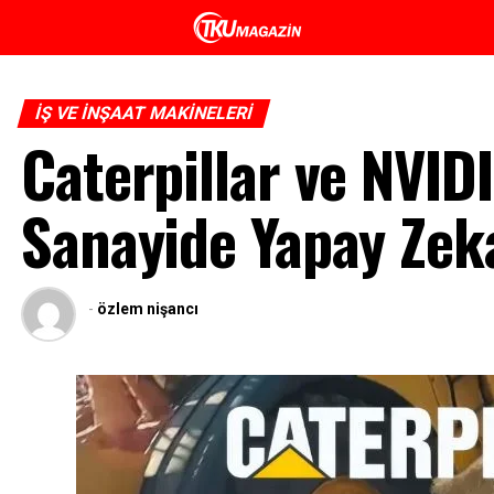
İŞ VE İNŞAAT MAKINELERI
Caterpillar ve NVID
Sanayide Yapay Zek
-
özlem nişancı