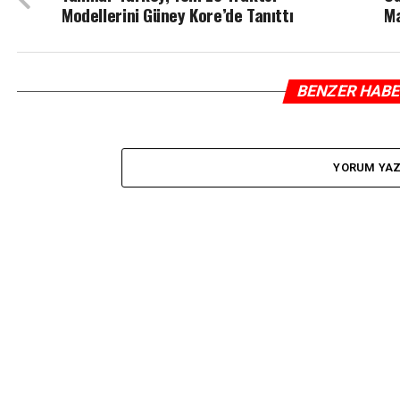
Modellerini Güney Kore’de Tanıttı
Ma
BENZER HAB
YORUM YA