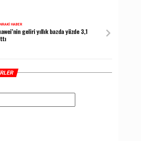
NRAKI HABER
awei’nin geliri yıllık bazda yüzde 3,1
ttı
ERLER
Z