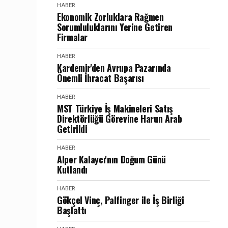
HABER
Ekonomik Zorluklara Rağmen
Sorumluluklarını Yerine Getiren
Firmalar
HABER
Kardemir'den Avrupa Pazarında
Önemli İhracat Başarısı
HABER
MST Türkiye İş Makineleri Satış
Direktörlüğü Görevine Harun Arab
Getirildi
HABER
Alper Kalaycı'nın Doğum Günü
Kutlandı
HABER
Gökçel Vinç, Palfinger ile İş Birliği
Başlattı