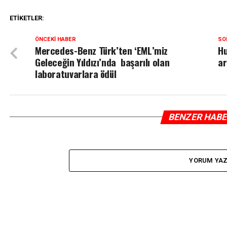
ETIKETLER:
ÖNCEKI HABER
SO
Mercedes-Benz Türk’ten ‘EML’miz
Hu
Geleceğin Yıldızı’nda başarılı olan
ar
laboratuvarlara ödül
BENZER HAB
YORUM YA