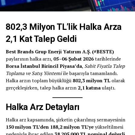
802,3 Milyon TL’lik Halka Arza
2,1 Kat Talep Geldi
Best Brands Grup Enerji Yatırım A.Ş. (#BESTE)
paylarının halka arzı,
05–06 Şubat 2026
tarihlerinde
Borsa İstanbul Birincil Piyasa’da
,
Sabit Fiyatla Talep
Toplama ve Satış Yöntemi
ile başarıyla tamamlandı.
Halka arzın toplam büyüklüğü
802,3 milyon TL
olarak
gerçekleşirken, talep halka arzın
2,1 katına
ulaştı.
Halka Arz Detayları
Halka arz kapsamında, şirketin çıkarılmış sermayesinin
150 milyon TL’den 188,2 milyon TL’ye
yükseltilmesi
nedeniyle ihraç edilen
38.205.000 TL nominal değerli