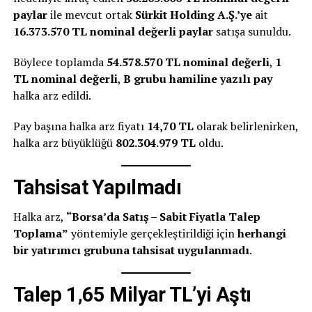
paylar
ile mevcut ortak
Sürkit Holding A.Ş.’ye
ait
16.373.570 TL nominal değerli paylar
satışa sunuldu.
Böylece toplamda
54.578.570 TL nominal değerli
,
1
TL nominal değerli
,
B grubu hamiline yazılı pay
halka arz edildi.
Pay başına halka arz fiyatı
14,70 TL
olarak belirlenirken,
halka arz büyüklüğü
802.304.979 TL
oldu.
Tahsisat Yapılmadı
Halka arz,
“Borsa’da Satış – Sabit Fiyatla Talep
Toplama”
yöntemiyle gerçekleştirildiği için
herhangi
bir yatırımcı grubuna tahsisat uygulanmadı
.
Talep 1,65 Milyar TL’yi Aştı