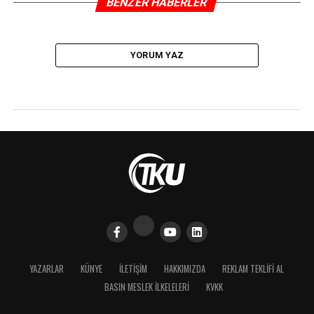
BENZER HABERLER
YORUM YAZ
YAZARLAR
KÜNYE
İLETIŞIM
HAKKIMIZDA
REKLAM TEKLİFİ AL
BASIN MESLEK İLKELELERI
KVKK