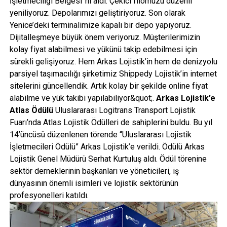
İşletmeciliği Belgesi”ni aldı. Çekici filomuzu düzenli
yeniliyoruz. Depolarımızı geliştiriyoruz. Son olarak
Yenice’deki terminalimize kapalı bir depo yapıyoruz.
Dijitalleşmeye büyük önem veriyoruz. Müşterilerimizin
kolay fiyat alabilmesi ve yükünü takip edebilmesi için
sürekli gelişiyoruz. Hem Arkas Lojistik’in hem de denizyolu
parsiyel taşımacılığı şirketimiz Shippedy Lojistik’in internet
sitelerini güncellendik. Artık kolay bir şekilde online fiyat
alabilme ve yük takibi yapılabiliyor&quot;.
Arkas Lojistik’e
Atlas Ödülü
Uluslararası Logitrans Transport Lojistik
Fuarı’nda Atlas Lojistik Ödülleri de sahiplerini buldu. Bu yıl
14’üncüsü düzenlenen törende “Uluslararası Lojistik
İşletmecileri Ödülü” Arkas Lojistik’e verildi. Ödülü Arkas
Lojistik Genel Müdürü Serhat Kurtuluş aldı. Ödül törenine
sektör derneklerinin başkanları ve yöneticileri, iş
dünyasının önemli isimleri ve lojistik sektörünün
profesyonelleri katıldı.