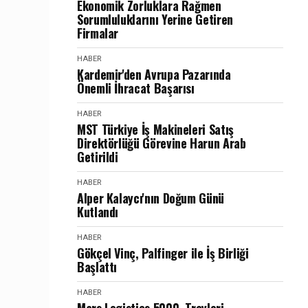
Ekonomik Zorluklara Rağmen
Sorumluluklarını Yerine Getiren
Firmalar
HABER
Kardemir'den Avrupa Pazarında
Önemli İhracat Başarısı
HABER
MST Türkiye İş Makineleri Satış
Direktörlüğü Görevine Harun Arab
Getirildi
HABER
Alper Kalaycı'nın Doğum Günü
Kutlandı
HABER
Gökçel Vinç, Palfinger ile İş Birliği
Başlattı
HABER