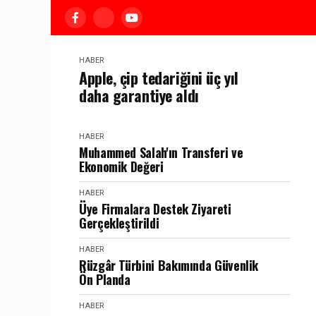
HABER
Apple, çip tedariğini üç yıl
daha garantiye aldı
HABER
Muhammed Salah'ın Transferi ve
Ekonomik Değeri
HABER
Üye Firmalara Destek Ziyareti
Gerçekleştirildi
HABER
Rüzgâr Türbini Bakımında Güvenlik
Ön Planda
HABER