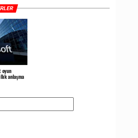
ERLER
t oyun
ıllık anlaşma
Z