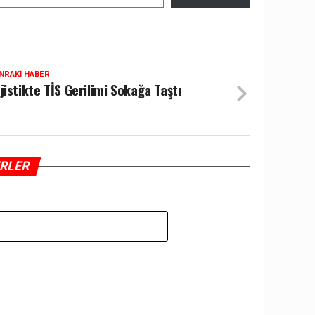
NRAKI HABER
jistikte TİS Gerilimi Sokağa Taştı
ERLER
Z